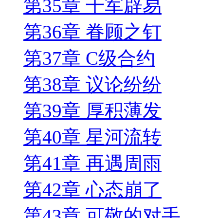
第35章 千军辟易
第36章 眷顾之钉
第37章 C级合约
第38章 议论纷纷
第39章 厚积薄发
第40章 星河流转
第41章 再遇周雨
第42章 心态崩了
第43章 可敬的对手