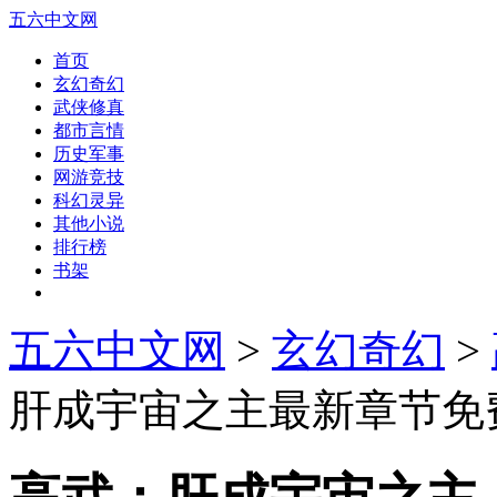
五六中文网
首页
玄幻奇幻
武侠修真
都市言情
历史军事
网游竞技
科幻灵异
其他小说
排行榜
书架
五六中文网
>
玄幻奇幻
>
肝成宇宙之主最新章节免