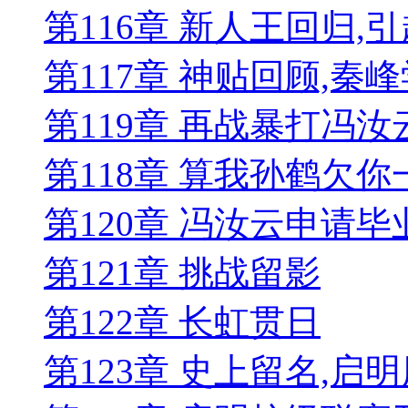
第116章 新人王回归,
第117章 神贴回顾,秦
第119章 再战暴打冯汝
第118章 算我孙鹤欠
第120章 冯汝云申请毕
第121章 挑战留影
第122章 长虹贯日
第123章 史上留名,启