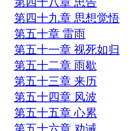
第四十八章 忠告
第四十九章 思想觉悟
第五十章 雷雨
第五十一章 视死如归
第五十二章 雨歇
第五十三章 来历
第五十四章 风波
第五十五章 心累
第五十六章 劝诫