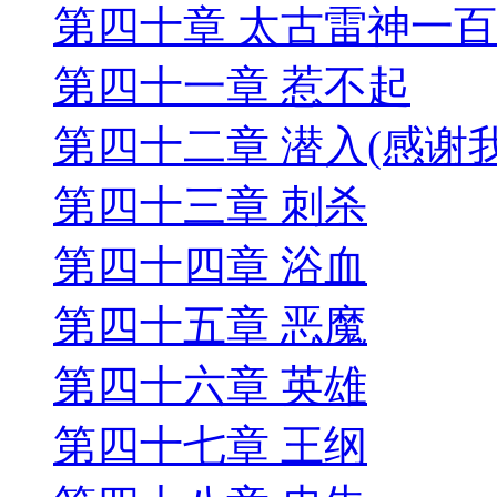
第四十章 太古雷神一
第四十一章 惹不起
第四十二章 潜入(感谢
第四十三章 刺杀
第四十四章 浴血
第四十五章 恶魔
第四十六章 英雄
第四十七章 王纲