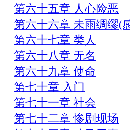
第六十五章 人心险恶
第六十六章 未雨绸缪(
第六十七章 类人
第六十八章 无名
第六十九章 使命
第七十章 入门
第七十一章 社会
第七十二章 惨剧现场