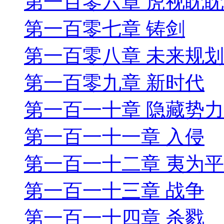
第一百零六章 虎视眈眈
第一百零七章 铸剑
第一百零八章 未来规划
第一百零九章 新时代
第一百一十章 隐藏势力
第一百一十一章 入侵
第一百一十二章 夷为
第一百一十三章 战争
第一百一十四章 杀戮