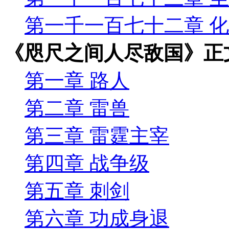
第一千一百七十二章 
《咫尺之间人尽敌国》正
第一章 路人
第二章 雷兽
第三章 雷霆主宰
第四章 战争级
第五章 刺剑
第六章 功成身退