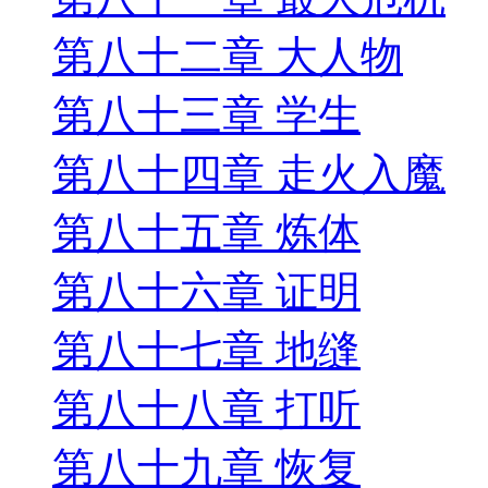
第八十二章 大人物
第八十三章 学生
第八十四章 走火入魔
第八十五章 炼体
第八十六章 证明
第八十七章 地缝
第八十八章 打听
第八十九章 恢复