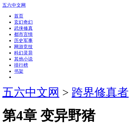
五六中文网
首页
玄幻奇幻
武侠修真
都市言情
历史军事
网游竞技
科幻灵异
其他小说
排行榜
书架
五六中文网
>
跨界修真者
第4章 变异野猪