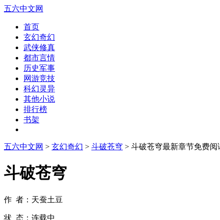
五六中文网
首页
玄幻奇幻
武侠修真
都市言情
历史军事
网游竞技
科幻灵异
其他小说
排行榜
书架
五六中文网
>
玄幻奇幻
>
斗破苍穹
> 斗破苍穹最新章节免费阅
斗破苍穹
作 者：天蚕土豆
状 态：连载中