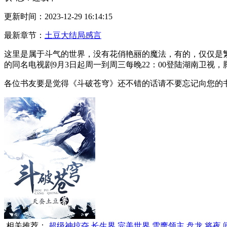
更新时间：2023-12-29 16:14:15
最新章节：
土豆大结局感言
这里是属于斗气的世界，没有花俏艳丽的魔法，有的，仅仅是
的同名电视剧9月3日起周一到周三每晚22：00登陆湖南卫视
各位书友要是觉得《斗破苍穹》还不错的话请不要忘记向您的书
相关推荐：
超级神掠夺
长生界
完美世界
雪鹰领主
盘龙
将夜