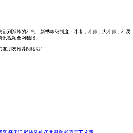
繁衍到巅峰的斗气！新书等级制度：斗者，斗师，大斗师，斗灵
，腾讯视频全网独播。
友朋友推荐阅读哦!
间客
择天记
武装风暴
圣龙图腾
雄霸天下
玄帝