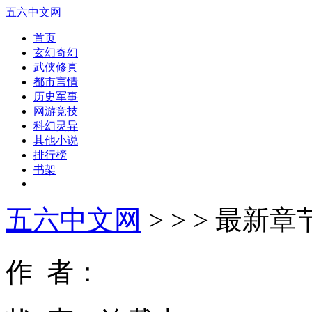
五六中文网
首页
玄幻奇幻
武侠修真
都市言情
历史军事
网游竞技
科幻灵异
其他小说
排行榜
书架
五六中文网
>
>
> 最新
作 者：