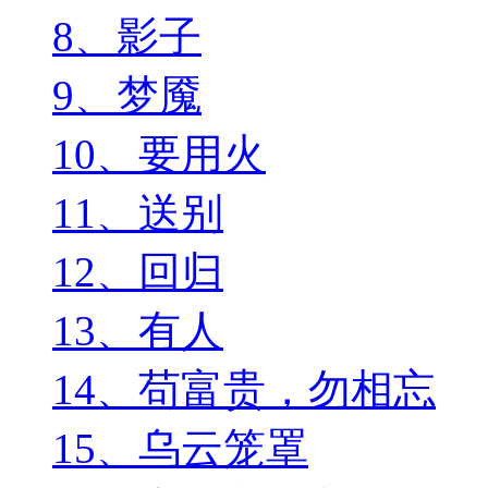
8、影子
9、梦魇
10、要用火
11、送别
12、回归
13、有人
14、苟富贵，勿相忘
15、乌云笼罩