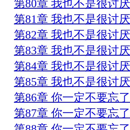
第80章 我也不是很讨厌
第81章 我也不是很讨厌
第82章 我也不是很讨厌
第83章 我也不是很讨厌
第84章 我也不是很讨厌
第85章 我也不是很讨厌
第86章 你一定不要忘
第87章 你一定不要忘了
第88章 你一定不要忘了