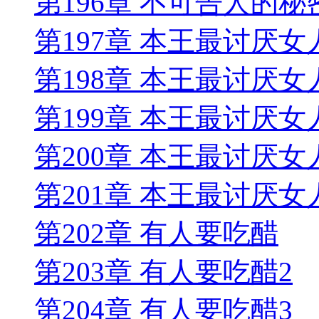
第196章 不可告人的秘
第197章 本王最讨厌女
第198章 本王最讨厌女
第199章 本王最讨厌女
第200章 本王最讨厌女
第201章 本王最讨厌女
第202章 有人要吃醋
第203章 有人要吃醋2
第204章 有人要吃醋3