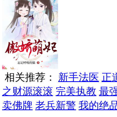
相关推荐：
新手法医
正
之财源滚滚
完美执教
最
卖佛牌
老兵新警
我的绝