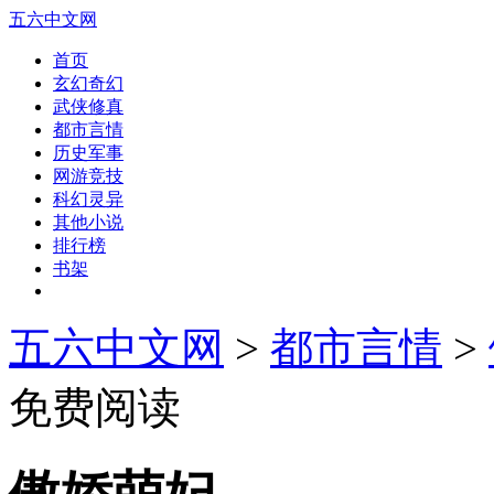
五六中文网
首页
玄幻奇幻
武侠修真
都市言情
历史军事
网游竞技
科幻灵异
其他小说
排行榜
书架
五六中文网
>
都市言情
>
免费阅读