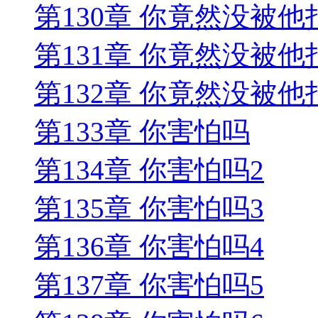
第130章 你竟然没被他
第131章 你竟然没被他
第132章 你竟然没被他
第133章 你害怕吗
第134章 你害怕吗2
第135章 你害怕吗3
第136章 你害怕吗4
第137章 你害怕吗5