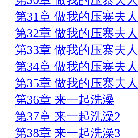
第31章 做我的压寨夫人
第32章 做我的压寨夫人
第33章 做我的压寨夫人
第34章 做我的压寨夫人
第35章 做我的压寨夫人
第36章 来一起洗澡
第37章 来一起洗澡2
第38章 来一起洗澡3