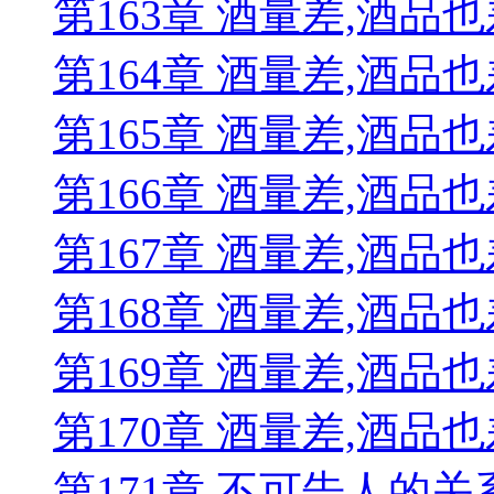
第163章 酒量差,酒品也
第164章 酒量差,酒品也
第165章 酒量差,酒品也
第166章 酒量差,酒品也
第167章 酒量差,酒品也
第168章 酒量差,酒品也
第169章 酒量差,酒品也
第170章 酒量差,酒品也
第171章 不可告人的关