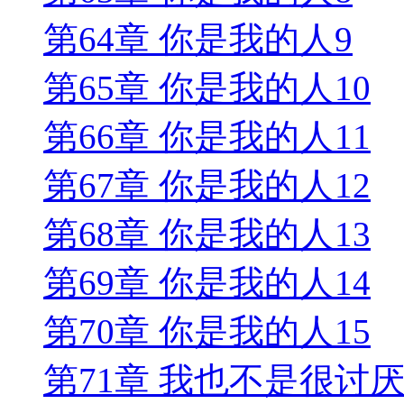
第64章 你是我的人9
第65章 你是我的人10
第66章 你是我的人11
第67章 你是我的人12
第68章 你是我的人13
第69章 你是我的人14
第70章 你是我的人15
第71章 我也不是很讨