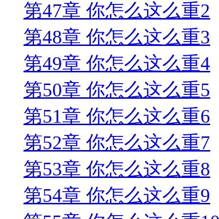
第47章 你怎么这么重2
第48章 你怎么这么重3
第49章 你怎么这么重4
第50章 你怎么这么重5
第51章 你怎么这么重6
第52章 你怎么这么重7
第53章 你怎么这么重8
第54章 你怎么这么重9