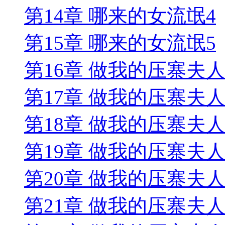
第14章 哪来的女流氓4
第15章 哪来的女流氓5
第16章 做我的压寨夫
第17章 做我的压寨夫人
第18章 做我的压寨夫人
第19章 做我的压寨夫人
第20章 做我的压寨夫人
第21章 做我的压寨夫人