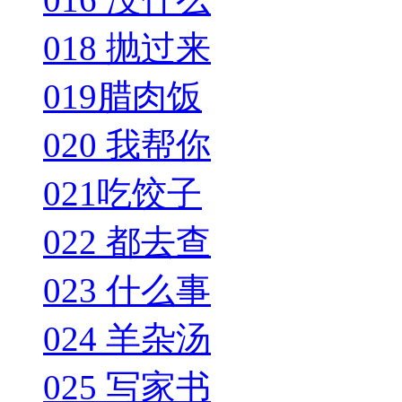
018 抛过来
019腊肉饭
020 我帮你
021吃饺子
022 都去查
023 什么事
024 羊杂汤
025 写家书