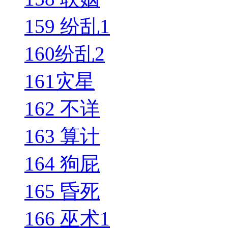
159 纷乱1
160纷乱2
161灾星
162 不详
163 算计
164 狗屁
165 昏死
166 巫术1