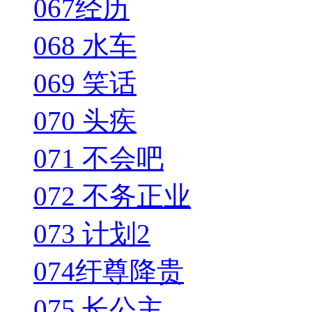
067经历
068 水车
069 笑话
070 头疾
071 不会吧
072 不务正业
073 计划2
074纡尊降贵
075 长公主