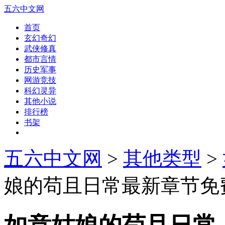
五六中文网
首页
玄幻奇幻
武侠修真
都市言情
历史军事
网游竞技
科幻灵异
其他小说
排行榜
书架
五六中文网
>
其他类型
>
娘的苟且日常最新章节免