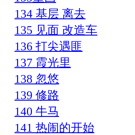
134 基层 离去
135 见面 改造车
136 打尖遇匪
137 霞光里
138 忽悠
139 修路
140 牛马
141 热闹的开始