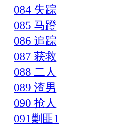
084 失踪
085 马蹬
086 追踪
087 获救
088 二人
089 渣男
090 抢人
091剿匪1