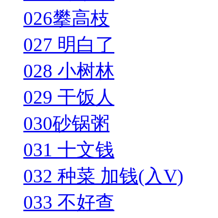
026攀高枝
027 明白了
028 小树林
029 干饭人
030砂锅粥
031 十文钱
032 种菜 加钱(入V)
033 不好查