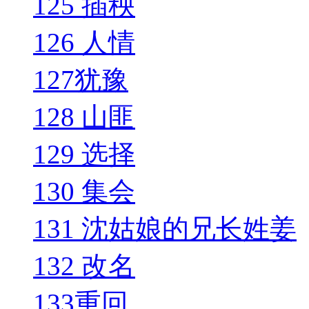
125 插秧
126 人情
127犹豫
128 山匪
129 选择
130 集会
131 沈姑娘的兄长姓姜
132 改名
133重回