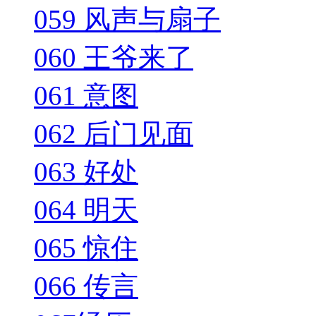
059 风声与扇子
060 王爷来了
061 意图
062 后门见面
063 好处
064 明天
065 惊住
066 传言