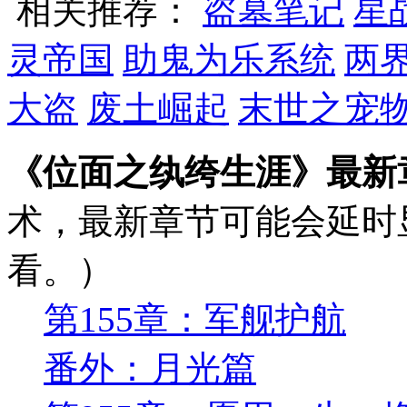
相关推荐：
盗墓笔记
星
灵帝国
助鬼为乐系统
两
大盗
废土崛起
末世之宠
《位面之纨绔生涯》最新
术，最新章节可能会延时
看。）
第155章：军舰护航
番外：月光篇