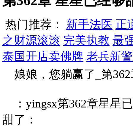
第362章 星星已经够
热门推荐：
新手法医
正
之财源滚滚
完美执教
最
泰国开店卖佛牌
老兵新警
娘娘，您躺赢了_第36
：yingsx第362章星
甜了：