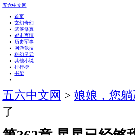
五六中文网
首页
玄幻奇幻
武侠修真
都市言情
历史军事
网游竞技
科幻灵异
其他小说
排行榜
书架
五六中文网
>
娘娘，您躺
了