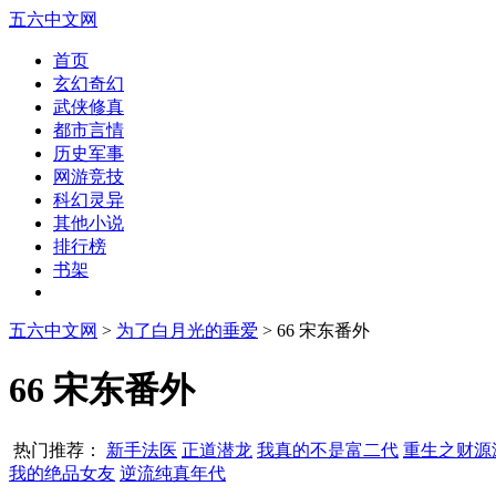
五六中文网
首页
玄幻奇幻
武侠修真
都市言情
历史军事
网游竞技
科幻灵异
其他小说
排行榜
书架
五六中文网
>
为了白月光的垂爱
> 66 宋东番外
66 宋东番外
热门推荐：
新手法医
正道潜龙
我真的不是富二代
重生之财源
我的绝品女友
逆流纯真年代