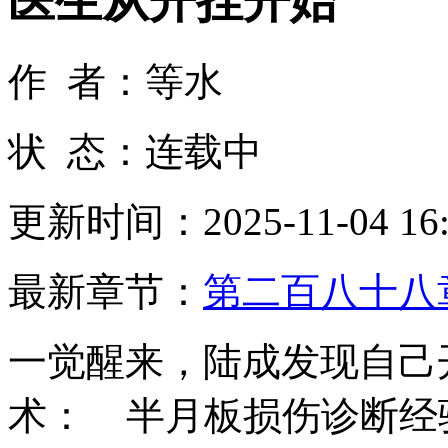
医生从开挂开始
作 者：等水
状 态：连载中
更新时间：2025-11-04 16:
最新章节：
第二百八十八
一觉醒来，陆成发现自己
术： 半月板损伤诊断经