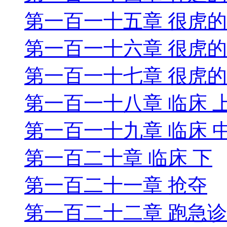
第一百一十五章 很虎的
第一百一十六章 很虎的
第一百一十七章 很虎的
第一百一十八章 临床 
第一百一十九章 临床 
第一百二十章 临床 下
第一百二十一章 抢夺
第一百二十二章 跑急诊