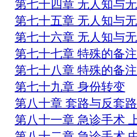
第七十四章 无人知与无
第七十五章 无人知与无
第七十六章 无人知与无
第七十七章 特殊的备注
第七十八章 特殊的备注
第七十九章 身份转变
第八十章 套路与反套路
第八十一章 急诊手术 
第八十二章 急诊手术 