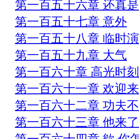
第一百五十六章 还真
第一百五十七章 意外
第一百五十八章 临时
第一百五十九章 大气
第一百六十章 高光时刻
第一百六十一章 欢迎
第一百六十二章 功夫
第一百六十三章 他来
第一百六十四章 欸,你