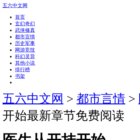
五六中文网
首页
玄幻奇幻
武侠修真
都市言情
历史军事
网游竞技
科幻灵异
其他小说
排行榜
书架
五六中文网
>
都市言情
>
开始最新章节免费阅读