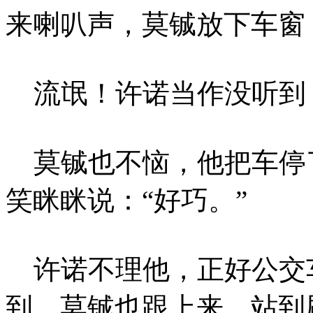
来喇叭声，莫铖放下车窗
流氓！许诺当作没听到
莫铖也不恼，他把车停
笑眯眯说：“好巧。”
许诺不理他，正好公交
到，莫铖也跟上来，站到