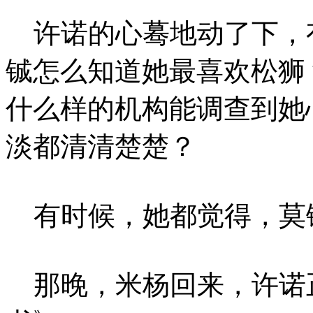
许诺的心蓦地动了下，
铖怎么知道她最喜欢松狮
什么样的机构能调查到她
淡都清清楚楚？
有时候，她都觉得，莫
那晚，米杨回来，许诺