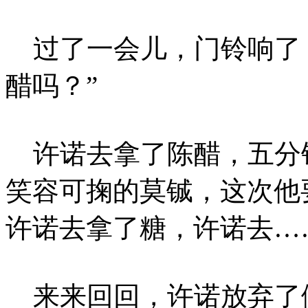
过了一会儿，门铃响了，
醋吗？”
许诺去拿了陈醋，五分
笑容可掬的莫铖，这次他
许诺去拿了糖，许诺去…
来来回回，许诺放弃了