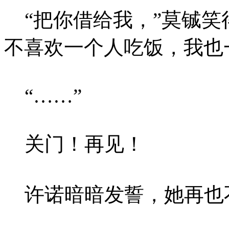
“把你借给我，”莫铖笑
不喜欢一个人吃饭，我也
“……”
关门！再见！
许诺暗暗发誓，她再也