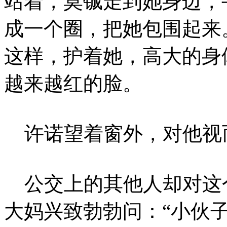
站着，莫铖走到她身边，
成一个圈，把她包围起来
这样，护着她，高大的身
越来越红的脸。
许诺望着窗外，对他视
公交上的其他人却对这
大妈兴致勃勃问：“小伙