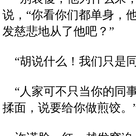
说，“你看你们都单身，
发慈悲地从了他吧？”
“胡说什么！我们只是同
“人家可不只当你的同事
揉面，说要给你做煎饺。