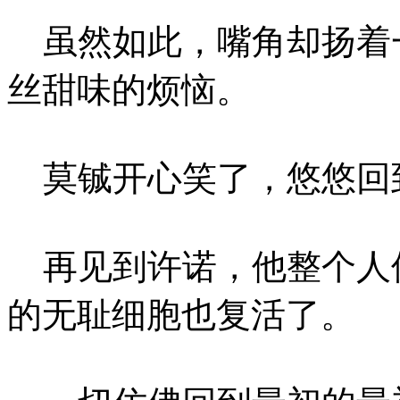
虽然如此，嘴角却扬着
丝甜味的烦恼。
莫铖开心笑了，悠悠回
再见到许诺，他整个人
的无耻细胞也复活了。