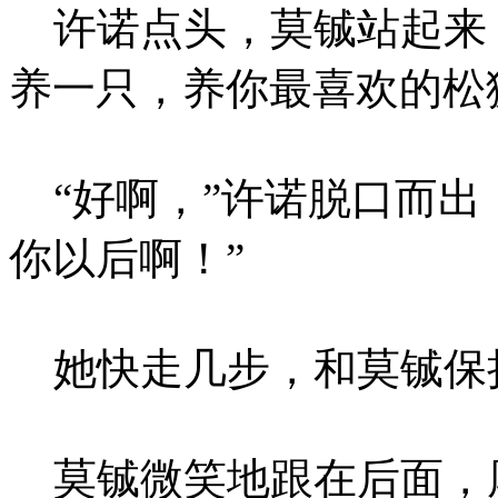
许诺点头，莫铖站起来，
养一只，养你最喜欢的松
“好啊，”许诺脱口而出
你以后啊！”
她快走几步，和莫铖保
莫铖微笑地跟在后面，厚