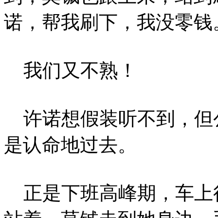
诺，帮我刷下，我没零钱
我们又不熟！
许诺想假装听不到，但
是认命地过去。
正是下班高峰期，车上