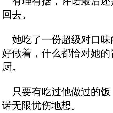
有理有据，许诺最后还
回去。
她吃了一份超级对口味
好做着，什么都恰对她的
厨。
只要有吃过他做过的饭
诺无限忧伤地想。