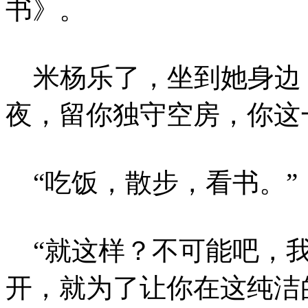
书》。
米杨乐了，坐到她身边，
夜，留你独守空房，你这
“吃饭，散步，看书。”
“就这样？不可能吧，我
开，就为了让你在这纯洁