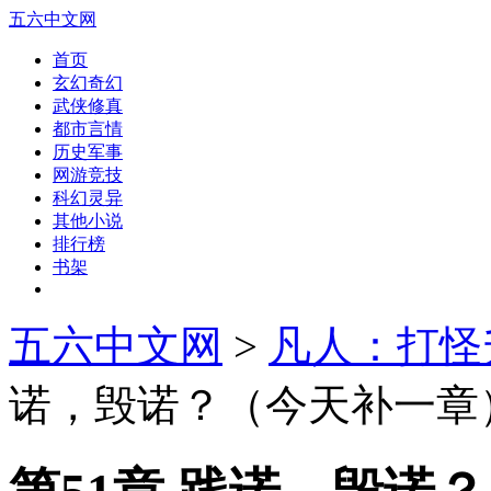
五六中文网
首页
玄幻奇幻
武侠修真
都市言情
历史军事
网游竞技
科幻灵异
其他小说
排行榜
书架
五六中文网
>
凡人：打怪
诺，毁诺？（今天补一章