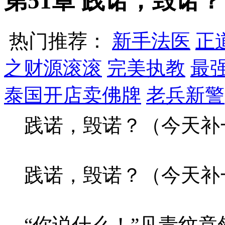
第51章 践诺，毁诺
热门推荐：
新手法医
正
之财源滚滚
完美执教
最
泰国开店卖佛牌
老兵新警
践诺，毁诺？（今天补
践诺，毁诺？（今天补
“你说什么！”见青纹竟