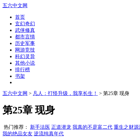
五六中文网
首页
玄幻奇幻
武侠修真
都市言情
历史军事
网游竞技
科幻灵异
其他小说
排行榜
书架
五六中文网
>
凡人：打怪升级，我享长生！
> 第25章 现身
第25章 现身
热门推荐：
新手法医
正道潜龙
我真的不是富二代
重生之财源
我的绝品女友
逆流纯真年代